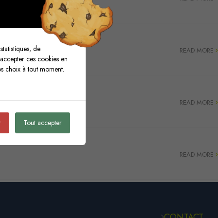
tatistiques, de
READ MORE
 accepter ces cookies en
os choix à tout moment.
READ MORE
r
Tout accepter
READ MORE
CONTACT