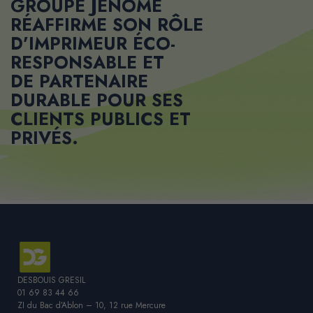
GROUPE JENOME
RÉAFFIRME SON RÔLE
D’
IMPRIMEUR ÉCO-
RESPONSABLE
ET
DE
PARTENAIRE
DURABLE
POUR SES
CLIENTS PUBLICS ET
PRIVÉS.
DESBOUIS GRESIL
01 69 83 44 66
ZI du Bac d’Ablon – 10, 12 rue Mercure