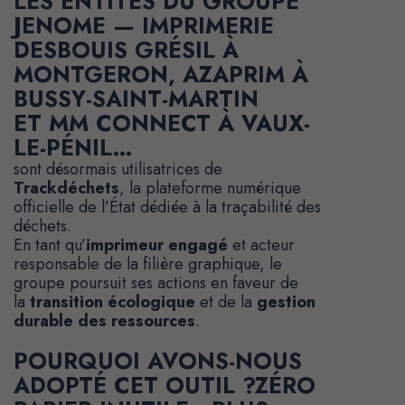
LES ENTITÉS DU
GROUPE
JENOME
—
IMPRIMERIE
DESBOUIS GRÉSIL
À
MONTGERON,
AZAPRIM
À
BUSSY-SAINT-MARTIN
ET
MM CONNECT
À VAUX-
LE-PÉNIL…
sont désormais utilisatrices de
Trackdéchets
, la plateforme numérique
officielle de l’État dédiée à la traçabilité des
déchets.
En tant qu’
imprimeur engagé
et acteur
responsable de la filière graphique, le
groupe poursuit ses actions en faveur de
la
transition écologique
et de la
gestion
durable des ressources
.
POURQUOI AVONS-NOUS
ADOPTÉ CET OUTIL ?
ZÉRO