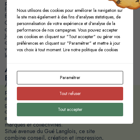
prévisualisation avancée, choix des supports,
finitions et façonnage pour une restitution
Nous utilisons des cookies pour améliorer la navigation sur
fidèle et percutante.
le site mais également à des fins d'analyses statistiques, de
Cette exigence du détail s’appuie sur le
personnalisation de votre expérience et d'analyse de la
double ADN impression et digital du Groupe
performance de nos campagnes. Vous pouvez accepter
Jénome, qui permet de concevoir des
ces cookies en cliquant sur "Tout accepter" ou gérer vos
dispositifs réellement omnicanaux, du print au
préférences en cliquant sur "Paramétrer" et mettre à jour
web en passant par les goodies et la
vos choix à tout moment.
Lire notre politique de cookies
logistique de diffusion.
AZAPRIM, LE STUDIO DE
BUSSY-SAINT-MARTIN
Paramétrer
À Bussy-Saint-Martin, le studio Azaprim
prolonge cette culture de la créativité
Tout refuser
appliquée à la production, avec un pôle
graphique intégré, des capacités
Tout accepter
d’impression et de façonnage, et un
accompagnement de proximité pour les
marques et collectivités.
Situé avenue du Gué Langlois, ce site
combine conseil, création et impression,