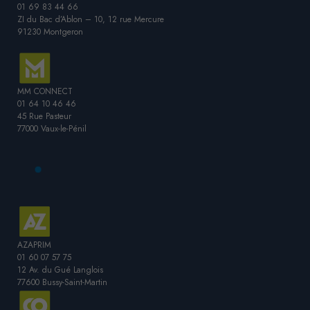
01 69 83 44 66
ZI du Bac d’Ablon – 10, 12 rue Mercure
91230 Montgeron
MM CONNECT
01 64 10 46 46
45 Rue Pasteur
77000 Vaux-le-Pénil
AZAPRIM
01 60 07 57 75
12 Av. du Gué Langlois
77600 Bussy-Saint-Martin