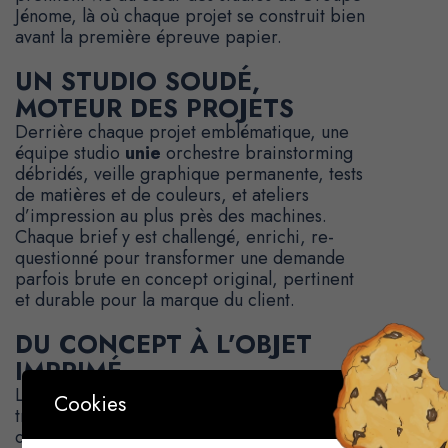
Jénome, là où chaque projet se construit bien
avant la première épreuve papier.
UN STUDIO SOUDÉ,
MOTEUR DES PROJETS
Derrière chaque projet emblématique, une
équipe studio
unie
orchestre brainstorming
débridés, veille graphique permanente, tests
de matières et de couleurs, et ateliers
d’impression au plus près des machines.
Chaque brief y est challengé, enrichi, re-
questionné pour transformer une demande
parfois brute en concept original, pertinent
et durable pour la marque du client.
DU CONCEPT À L’OBJET
IMPRIMÉ
Les équipes graphiques et techniques
Cookies
travaillent main dans la main : optimisation
des fichiers, gestion des données variables,