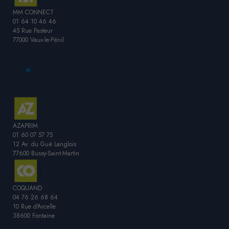
MM CONNECT
01 64 10 46 46
45 Rue Pasteur
77000 Vaux-le-Pénil
AZAPRIM
01 60 07 57 75
12 Av. du Gué Langlois
77600 Bussy-Saint-Martin
COQUAND
04 76 26 68 64
10 Rue d'Arcelle
38600 Fontaine