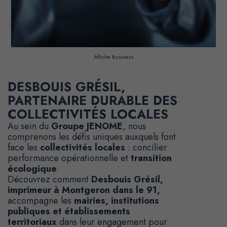
Affiche Business
DESBOUIS GRÉSIL,
PARTENAIRE DURABLE DES
COLLECTIVITÉS LOCALES
Au sein du
Groupe JENOME
, nous
comprenons les défis uniques auxquels font
face les
collectivités locales
: concilier
performance opérationnelle et
transition
écologique
.
Découvrez comment
Desbouis Grésil,
imprimeur à Montgeron dans le 91,
accompagne les
mairies, institutions
publiques et établissements
territoriaux
dans leur engagement pour