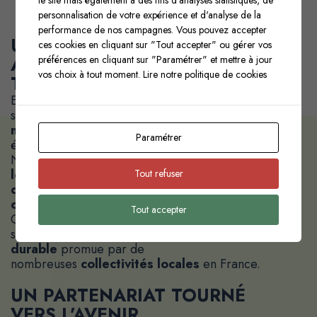
le site mais également à des fins d'analyses statistiques, de
personnalisation de votre expérience et d'analyse de la
performance de nos campagnes. Vous pouvez accepter
UN MODÈLE DE DURABILITÉ
ces cookies en cliquant sur "Tout accepter" ou gérer vos
AU SERVICE DES
préférences en cliquant sur "Paramétrer" et mettre à jour
vos choix à tout moment.
Lire notre politique de cookies
TERRITOIRES
En 2024,
Desbouis Grésil
a renouvelé
ses
certifications environnementales
majeures
et renforcé ses performances
Paramétrer
énergétiques.
Nos nouvelles actions ont permis de
réduire
les déchets
, d’
optimiser la consommation
Tout refuser
d’énergie
et de
minimiser l’impact
carbone
de nos productions.
Tout accepter
Ces initiatives s’inscrivent pleinement dans la
stratégie de
développement
durable
promue par de
nombreuses
collectivités locales
en France.
UN PARTENARIAT TOURNÉ
VERS L’AVENIR