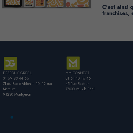
C’est ainsi 
franchises, 
DESBOUIS GRESIL
MM CONNECT
01 69 83 44 66
01 64 10 46 46
ZI du Bac d’Ablon – 10, 12 rue
45 Rue Pasteur
Mercure
77000 Vaux-le-Pénil
91230 Montgeron