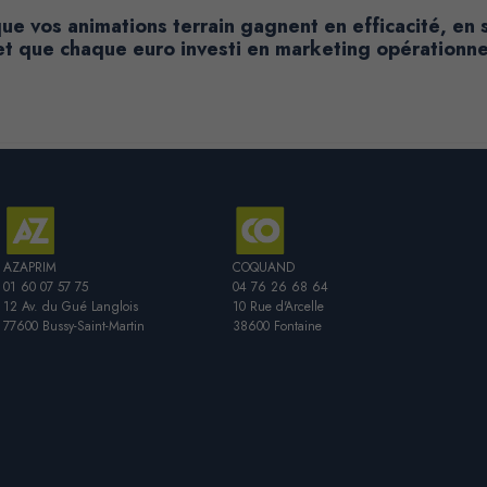
que vos animations terrain gagnent en efficacité, en
et que chaque euro investi en marketing opérationnel 
AZAPRIM
COQUAND
01 60 07 57 75
04 76 26 68 64
12 Av. du Gué Langlois
10 Rue d'Arcelle
77600 Bussy-Saint-Martin
38600 Fontaine