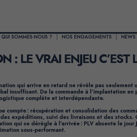
QUI SOMMES-NOUS ?
NOS ENGAGEMENTS​
NEWS
ON : LE VRAI ENJEU C’EST
mation qui arrive en retard ne révèle pas seulement un
bal insuffisant. De la commande à l’implantation en 
logistique complète et interdépendante.
e compte : récupération et consolidation des comma
des expéditions, suivi des livraisons et des stocks.
ation qui se dérègle à l’arrivée : PLV absente le jou
imation sous-performant.