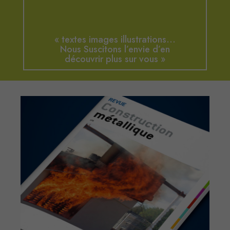
« textes images illustrations…
Nous Suscitons l’envie d’en
découvrir plus sur vous »
STUDIO. SAFRAN