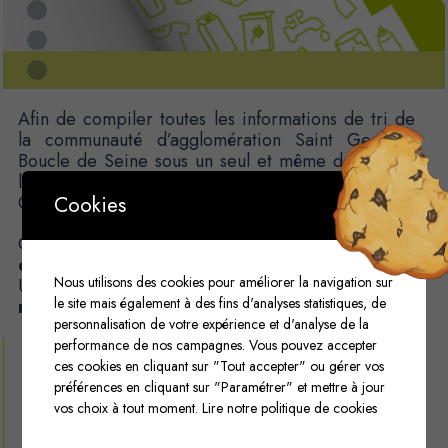
Afin de compiler toutes les informations de tri de
la communauté d’agglomération Saint Germain
Boucle de Seine sous un seul et même document,
la mairie a fait appel aux services de Desbouis
Grésil du Groupe Jénome.
Cookies
Ce guide permet de
comprendre les consignes
de tri
et d’inciter les contribuables à les réaliser.
Nous utilisons des cookies pour améliorer la navigation sur
Un beau projet qui s’inscrit dans
l’éco-
le site mais également à des fins d'analyses statistiques, de
responsabilité
.
personnalisation de votre expérience et d'analyse de la
performance de nos campagnes. Vous pouvez accepter
ces cookies en cliquant sur "Tout accepter" ou gérer vos
NOTRE INTERVENTION
préférences en cliquant sur "Paramétrer" et mettre à jour
Création
vos choix à tout moment.
Lire notre politique de cookies
Illustrations
Mise en page