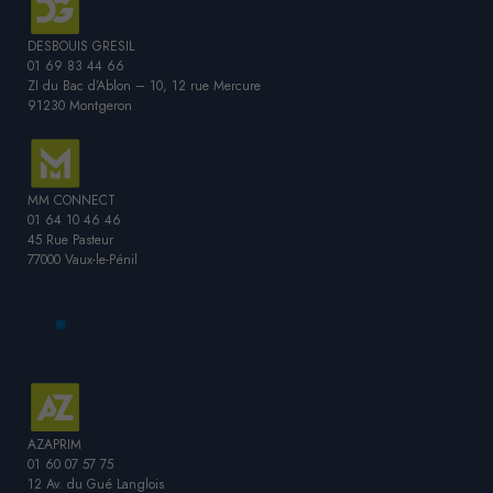
DESBOUIS GRESIL
01 69 83 44 66
ZI du Bac d’Ablon – 10, 12 rue Mercure
91230 Montgeron
MM CONNECT
01 64 10 46 46
45 Rue Pasteur
77000 Vaux-le-Pénil
AZAPRIM
01 60 07 57 75
12 Av. du Gué Langlois