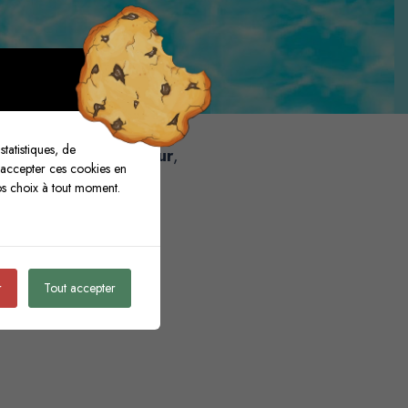
cts.
tatistiques, de
ls adaptés à ce secteur
,
 accepter ces cookies en
u tourisme.
os choix à tout moment.
r
Tout accepter