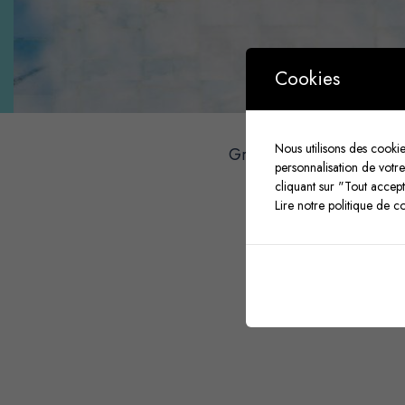
Cookies
Le 
Nous utilisons des cookie
Grâce à nos nombreux cl
personnalisation de vot
afin de
pro
cliquant sur "Tout accep
Lire notre politique de c