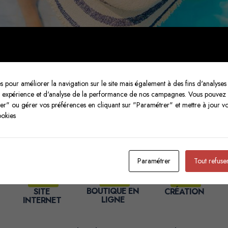
tourisme est un secteur passionnant sous beaucoup d’aspe
s pour améliorer la navigation sur le site mais également à des fins d'analyses s
ients, nous avons pu développer des
expertises et outi
re expérience et d'analyse de la performance de nos campagnes. Vous pouvez
mouvoir
destinations, marques, agences, et événements d
ter" ou gérer vos préférences en cliquant sur "Paramétrer" et mettre à jour v
ookies
DÉCOUVREZ NOS AUTRES EXPERTISES
Paramétrer
Tout refuse
BOUTIQUE EN
SITE
CRÉATION
LIGNE
INTERNET