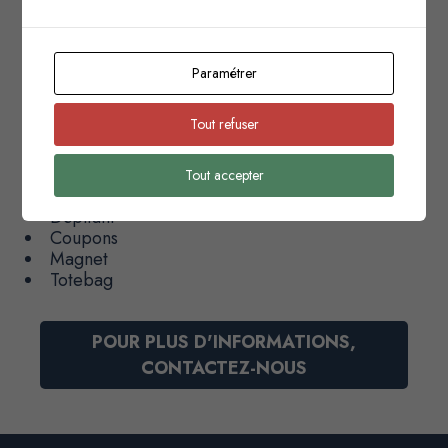
Notre Intervention
Stratégie de communication globale
Mécaniques promotionnelles
Paramétrer
Conception de campagne
Création
Tout refuser
Supports réalisés
Tout accepter
Affiche grand format
Dépliant
Coupons
Magnet
Totebag
POUR PLUS D'INFORMATIONS,
CONTACTEZ-NOUS