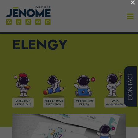
×
ELENGY
CONTACT
DIRECTION
MISE EN PAGE
WEB MOTION
DATA
ARTISTIQUE
EXÉCUTION
DESIGN
MANAGEMENT