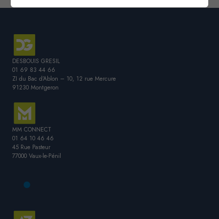
DESBOUIS GRESIL
01 69 83 44 66
ZI du Bac d’Ablon – 10, 12 rue Mercure
91230 Montgeron
MM CONNECT
01 64 10 46 46
45 Rue Pasteur
77000 Vaux-le-Pénil