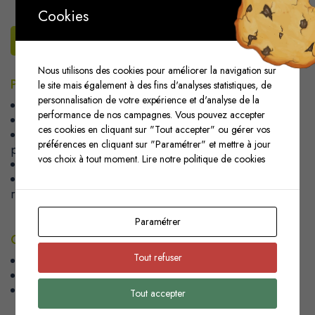
Cookies
LES SOLUTIONS JÉNOME
Nous utilisons des cookies pour améliorer la navigation sur
Plateforme web to print comprenant
le site mais également à des fins d'analyses statistiques, de
personnalisation de votre expérience et d'analyse de la
Mise en ligne de produits personnalisés
performance de nos campagnes. Vous pouvez accepter
Banque d’images personnalisée
ces cookies en cliquant sur "Tout accepter" ou gérer vos
Affichage dynamique des catégories de produit
préférences en cliquant sur "Paramétrer" et mettre à jour
personnalisable selon le type de compte connecté
vos choix à tout moment.
Lire notre politique de cookies
Module de prise de brief en ligne
Validation des commandes par une autorité
régionale
Paramétrer
Conseil en fabrication
Tout refuser
Impression
Façonnage
logistique
Tout accepter