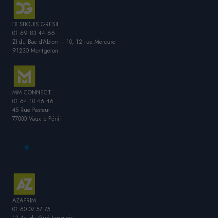
DESBOUIS GRESIL
01 69 83 44 66
ZI du Bac d’Ablon – 10, 12 rue Mercure
91230 Montgeron
MM CONNECT
01 64 10 46 46
45 Rue Pasteur
77000 Vaux-le-Pénil
AZAPRIM
01 60 07 57 75
12 Av. du Gué Langlois