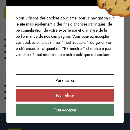
LES SOLUTIONS JÉNOME
Nous utilisons des cookies pour améliorer la navigation sur
le site mais également à des fins d'analyses statistiques, de
personnalisation de votre expérience et d'analyse de la
PLATEFORME MÉTIER COMPRENANT
performance de nos campagnes. Vous pouvez accepter
Interface automatique entre plateformes
ces cookies en cliquant sur "Tout accepter" ou gérer vos
Gestion de stock automatisé
préférences en cliquant sur "Paramétrer" et mettre à jour
Suivi d’état de commandes
vos choix à tout moment.
Lire notre politique de cookies
Suivi des expéditions
CONSEIL EN FABRICATION
Paramétrer
Impression
Façonnage
Tout refuser
logistique
Tout accepter